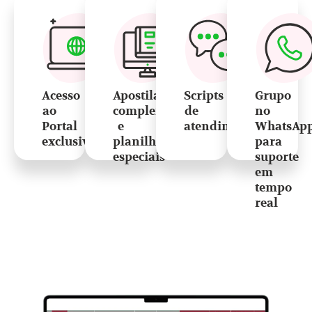
Acesso
Apostilas
Scripts
Grupo
ao
complementares
de
no
Portal
e
atendimento
WhatsAp
exclusivo
planilhas
para
especiais
suporte
em
tempo
real